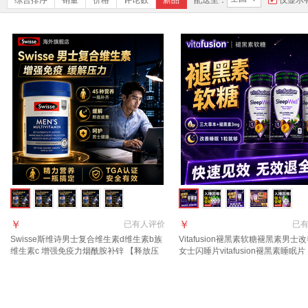
综合排序
销量
价格
评论数
新品
配送至：
仅显示
￥
￥
已有
人评价
已
Swisse斯维诗男士复合维生素d维生素b族
Vitafusion褪黑素软糖褪黑素男士
维生素c 增强免疫力烟酰胺补锌 【释放压
女士闪睡片vitafusion褪黑素睡眠片
力 做回自己】 60粒*2瓶
3mg【周期调理 】升级版褪黑素软糖
*3瓶