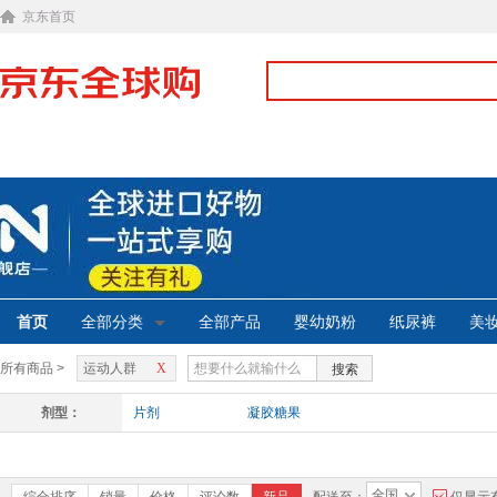
京东首页
首页
全部分类
全部产品
婴幼奶粉
纸尿裤
美
所有商品 >
运动人群
X
搜索
剂型：
片剂
凝胶糖果
全国