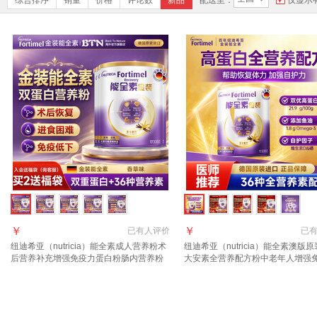
综合排序
销量
价格
评论数
新品
配送至：
仅显示
￥
￥
已有
人评价
已
纽迪希亚（nutricia）能全素成人营养粉术
纽迪希亚（nutricia）能全素澳版
后营养补充增强免疫力蛋白粉肠内营养粉
大安素全营养配方粉中老年人增强
金装 【入会享好礼 详询客服】 335g*4罐
335g 【7天套餐】能全素德版香草
335g*1罐