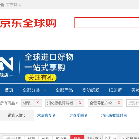
京东首页
首页
全部分类
全部产品
婴幼奶粉
纸尿裤
美
所有商品 >
罐装
X
消化吸收障碍者
X
全营养配方粉
X
适宜人群：
术后康复者
进食受限者
消化吸收障碍者
全国