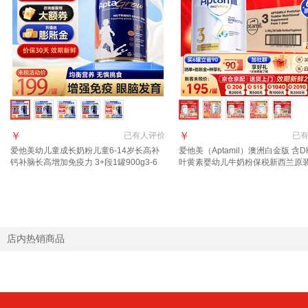
￥
￥
已有
人评价
已
爱他美幼儿童成长奶粉儿童6-14岁长高补
爱他美（Aptamil）澳洲白金版 含D
钙补脑长高增加免疫力 3+段1罐900g3-6
叶黄素婴幼儿牛奶粉保税新西兰原
岁 多维促视力
3段 6罐【咨询领大额劵+返现 入群
礼】
店内热销商品