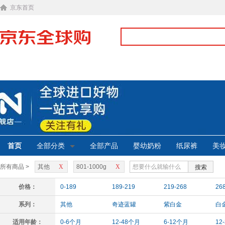
京东首页
首页
全部分类
全部产品
婴幼奶粉
纸尿裤
美
所有商品 >
其他
X
801-1000g
X
搜索
价格：
0-189
189-219
219-268
26
系列：
其他
奇迹蓝罐
紫白金
白
适用年龄：
0-6个月
12-48个月
6-12个月
12