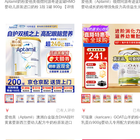
Aptamil奶粉爱他美领熠同源奇迹蓝罐HMO
爱他美（Aptamil）领熠同源奇迹蓝
婴幼儿原装进口奶粉 1段 1罐 900g 【详情
婴幼成长奶粉增强免疫力高倍益生
页领券下单】 效期至2027.11
进口 2段 1罐【好评返现30元】 900
￥
￥
已有
人评价
已
爱他美（Aptamil）澳洲白金版含DHA段叶
可瑞康（karicare）GOAT山羊奶
黄素婴新西兰婴幼儿配方牛奶粉原装进口
乳蛋白900g婴幼儿专用配方奶粉新
1段【官方正品 多买多返现】效期27年6月
口 1段1罐 【27年7月到期】