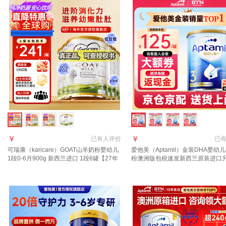
￥
￥
已有
人评价
已
可瑞康（karicare）GOAT山羊奶粉婴幼儿
爱他美（Aptamil）金装DHA婴幼
1段0-6月900g 新西兰进口 1段6罐【27年
粉澳洲版包税速发新西兰原装进口
7月到期】
3段 (1岁以上)咨询领大额券 6罐