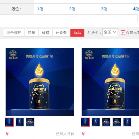
段位：
1段
2段
3段
4段
全国
综合排序
销量
价格
评论数
新品
配送至：
仅显示
￥
￥
已有
人评价
已