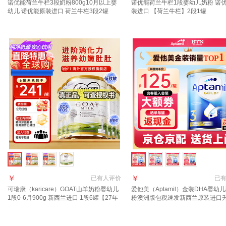
诺优能荷兰牛栏3段奶粉800g10月以上婴
诺优能荷兰牛栏1段婴幼儿奶粉 诺
幼儿 诺优能原装进口 荷兰牛栏3段2罐
装进口 【荷兰牛栏】2段1罐
【10-12个月】 2罐
￥
￥
已有
人评价
已
可瑞康（karicare）GOAT山羊奶粉婴幼儿
爱他美（Aptamil）金装DHA婴幼
1段0-6月900g 新西兰进口 1段6罐【27年
粉澳洲版包税速发新西兰原装进口
7月到期】
3段 (1岁以上)咨询领大额券 6罐