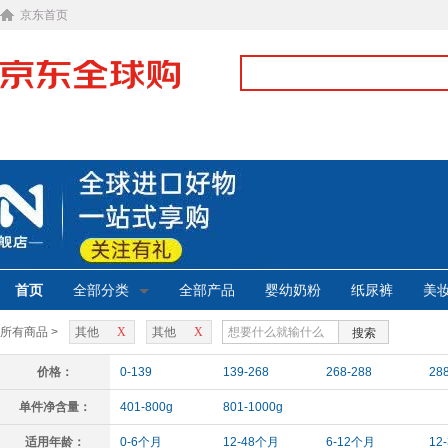
京东首页
首页
全部分类
全部产品
婴幼奶粉
纸尿裤
美
所有商品 >
其他
X
其他
X
搜索
价格：
0-139
139-268
268-288
28
单件净含量：
401-800g
801-1000g
适用年龄：
0-6个月
12-48个月
6-12个月
12