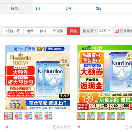
段位：
1段
2段
3段
全国
综合排序
销量
价格
评论数
新品
配送至：
仅显示
￥
￥
已有
人评价
已