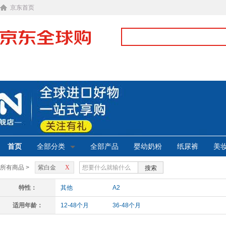
京东首页
首页
全部分类
全部产品
婴幼奶粉
纸尿裤
美
所有商品 >
紫白金
X
搜索
特性：
其他
A2
适用年龄：
12-48个月
36-48个月