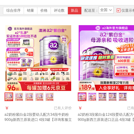
全国
综合排序
销量
价格
评论数
新品
配送至：
仅显示
￥
￥
已有
人评价
已
a2奶粉紫白金2段婴幼儿配方34段牛奶粉
a2奶粉3段紫白金124段婴幼儿配
900g新西兰原装进口 4段3罐【详询客服立
900g新西兰原装进口正品 4段3罐
减63元】
服入社群享受福利+18元京豆】