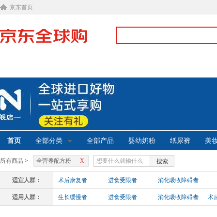
京东首页
首页
全部分类
全部产品
婴幼奶粉
纸尿裤
美
所有商品 >
全营养配方粉
X
搜索
适宜人群：
术后康复者
进食受限者
消化吸收障碍者
适用人群：
生长缓慢者
进食受限者
消化吸收障碍者
术