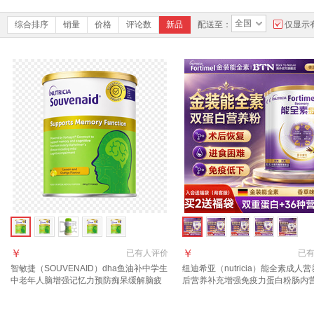
全国
综合排序
销量
价格
评论数
新品
配送至：
仅显示
￥
￥
已有
人评价
已
智敏捷（SOUVENAID）dha鱼油补中学生
纽迪希亚（nutricia）能全素成人
中老年人脑增强记忆力预防痴呆缓解脑疲
后营养补充增强免疫力蛋白粉肠内
劳营养粉 柠檬橙子味 360g*1罐
金装 【入会享好礼 详询客服】 335