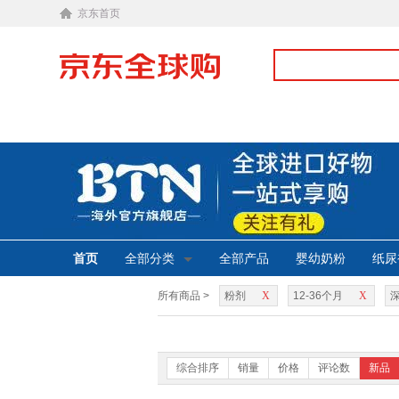
京东首页
首页
全部分类
全部产品
婴幼奶粉
纸尿
所有商品 >
粉剂
X
12-36个月
X
综合排序
销量
价格
评论数
新品