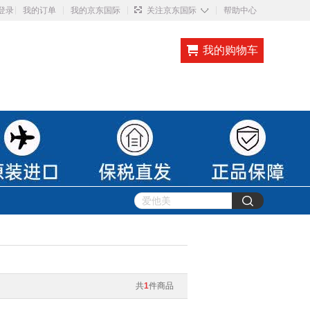
◇
登录
我的订单
我的京东国际
关注京东国际
帮助中心
我的购物车
共
1
件商品