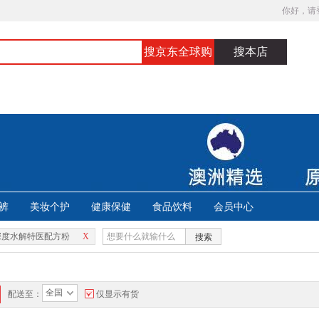
你好，请
搜京东全球购
搜本店
裤
美妆个护
健康保健
食品饮料
会员中心
深度水解特医配方粉
X
搜索
全国
配送至：
仅显示有货