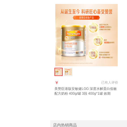
￥
已有
人评价
美赞臣港版安敏健LGG 深度水解蛋白低敏
配方奶粉 400g/罐 3段 400g*1罐 效期
27.2.26
店内热销商品