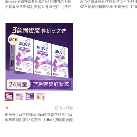
Swisse孕妇补铁专用铁剂孕期哺乳期补铁
迪巧孕妇液体钙孕妇钙片女性补钙
元素备孕孕期哺乳期贫血补血进口 【孕妇
K2不便秘柠檬酸钙全孕期补钙 【1
补铁补DHA】 60粒*1瓶 妈妈健康 宝宝聪
高吸收】孕妇液体钙 20条*1盒
明
￥
已有
人评价
爱乐维dha孕妇藻油dha软胶囊孕妇专用备
孕孕期哺乳期补充营养 【dha+胆碱黄金配
比】孕妇dha胆碱 60粒*3盒