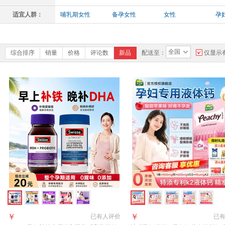
适宜人群：
哺乳期女性
备孕女性
女性
孕
全国
综合排序
销量
价格
评论数
新品
配送至：
仅显示
￥
￥
已有
人评价
已