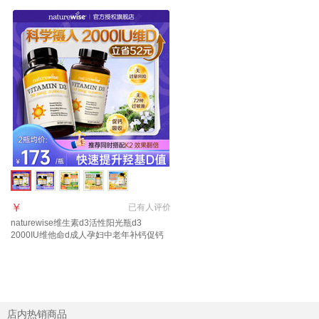
￥
已有
人评价
naturewise维生素d3活性阳光瓶d3
2000IU维他命d成人孕妇中老年补钙促钙
吸收 【2瓶装立省42】2000IU 360粒*2瓶
店内热销商品