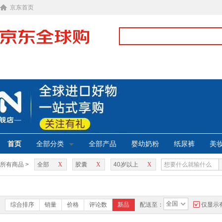
京东首页
首页
全部分类
全部产品
婴幼奶粉
纸尿裤
美
所有商品 >
全部
X
胶囊
X
40岁以上
X
全国
综合排序
销量
价格
评论数
新品
配送至：
仅显示