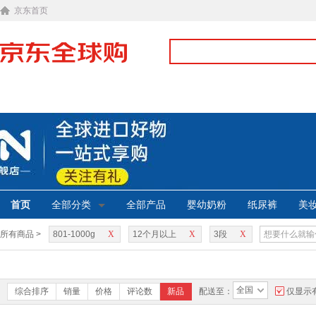
京东首页
首页
全部分类
全部产品
婴幼奶粉
纸尿裤
美
所有商品 >
801-1000g
X
12个月以上
X
3段
X
全国
综合排序
销量
价格
评论数
新品
配送至：
仅显示