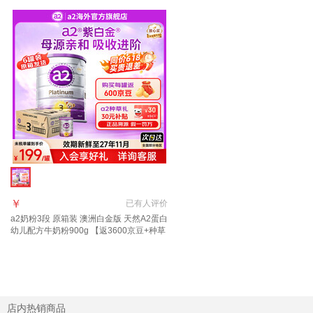
￥
已有
人评价
a2奶粉3段 原箱装 澳洲白金版 天然A2蛋白
幼儿配方牛奶粉900g 【返3600京豆+种草
礼30E卡】3段6罐 原箱装
店内热销商品