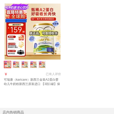
￥
已有
人评价
可瑞康（karicare）新西兰金装A2蛋白婴
幼儿牛奶粉新西兰原装进口 【3段1罐】保
质期27年7月
店内热销商品