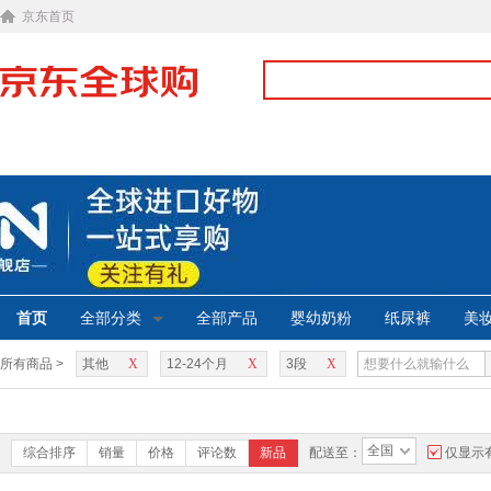
京东首页
首页
全部分类
全部产品
婴幼奶粉
纸尿裤
美
所有商品 >
其他
X
12-24个月
X
3段
X
全国
综合排序
销量
价格
评论数
新品
配送至：
仅显示