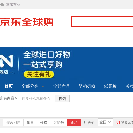
京东首页
首页
全部分类
全部产品
婴幼奶粉
纸尿裤
美
所有商品 >
搜索
全国
综合排序
销量
价格
评论数
新品
配送至：
仅显示