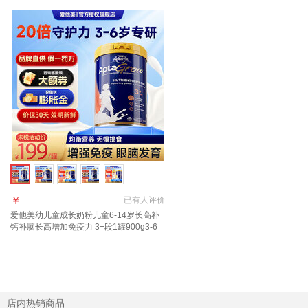
￥
已有
人评价
爱他美幼儿童成长奶粉儿童6-14岁长高补
钙补脑长高增加免疫力 3+段1罐900g3-6
岁 多维促视力
店内热销商品