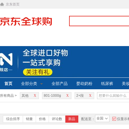
京东首页
首页
全部分类
全部产品
婴幼奶粉
纸尿裤
美
所有商品 >
其他
X
801-1000g
X
2+段
X
全国
综合排序
销量
价格
评论数
新品
配送至：
仅显示