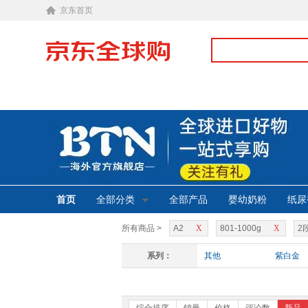
京东首页
首页
全部分类
全部产品
婴幼奶粉
纸尿
所有商品 >
A2
X
801-1000g
X
2
系列：
其他
紫白金