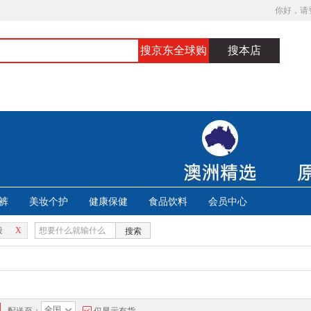
你好，请
搜京东全球购
搜本店
裤
美妆个护
健康保健
食品饮料
会员中心
段
X
搜索
全国