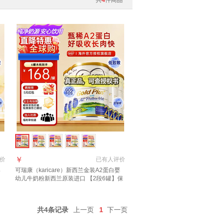
共
4
件商品
￥
价
已有
人评价
婴
可瑞康（karicare）新西兰金装A2蛋白婴
幼儿牛奶粉新西兰原装进口 【2段6罐】保
质期28年2月
共4条记录
上一页
1
下一页