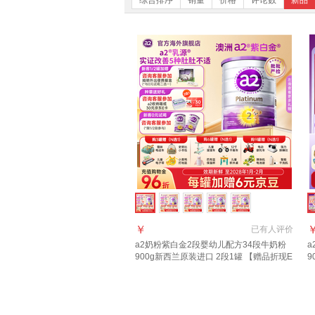
综合排序
销量
价格
评论数
新品
￥
已有
人评价
a2奶粉紫白金2段婴幼儿配方34段牛奶粉
a
900g新西兰原装进口 2段1罐 【赠品折现E
9
卡10元/罐】28年1月
服