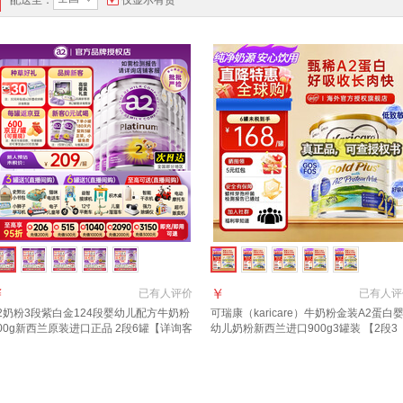
配送至：
仅显示有货
￥
￥
已有
人评价
已有
人评
2奶粉3段紫白金124段婴幼儿配方牛奶粉
可瑞康（karicare）牛奶粉金装A2蛋白
00g新西兰原装进口正品 2段6罐【详询客
幼儿奶粉新西兰进口900g3罐装 【2段3
立省121元+赠品】 适合6-12月
罐】保质期28年2月