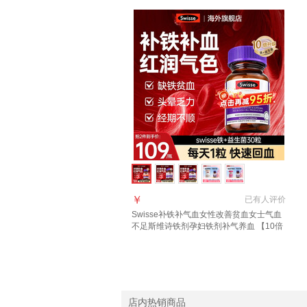
￥
已有
人评价
Swisse补铁补气血女性改善贫血女士气血
不足斯维诗铁剂孕妇铁剂补气养血 【10倍
好吸收 气血同补】 30粒*1瓶 补铁片
店内热销商品