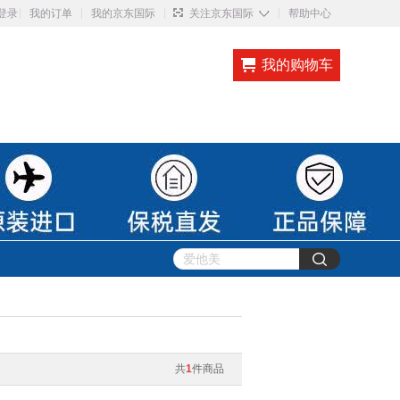
◇
登录
我的订单
我的京东国际
关注京东国际
帮助中心
我的购物车
共
1
件商品