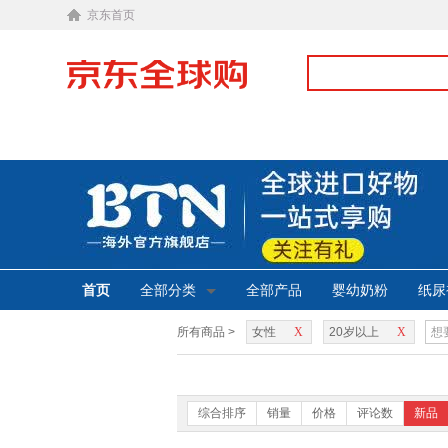
京东首页
首页
全部分类
全部产品
婴幼奶粉
纸尿
所有商品 >
女性
X
20岁以上
X
综合排序
销量
价格
评论数
新品