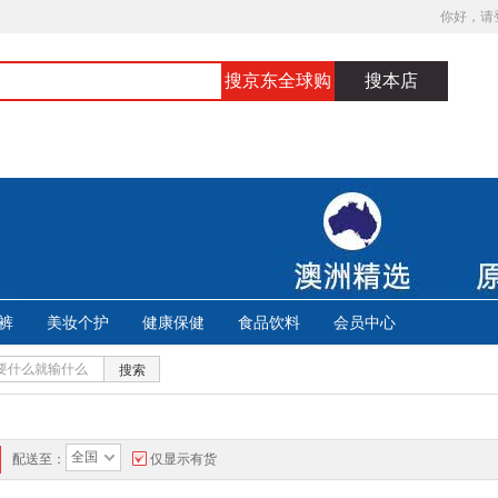
你好，请
搜京东全球购
搜本店
裤
美妆个护
健康保健
食品饮料
会员中心
搜索
全国
配送至：
仅显示有货