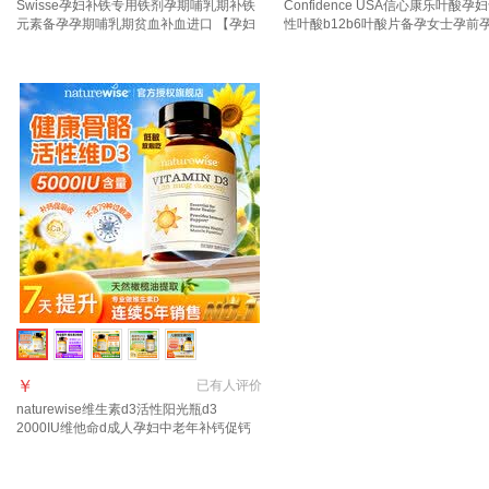
Swisse孕妇补铁专用铁剂孕期哺乳期补铁
Confidence USA信心康乐叶酸孕
元素备孕孕期哺乳期贫血补血进口 【孕妇
性叶酸b12b6叶酸片备孕女士孕前
补铁补DHA】 60粒*1瓶 妈妈健康 宝宝聪
期 活性叶酸400mg 30粒*1瓶
明
￥
已有
人评价
naturewise维生素d3活性阳光瓶d3
2000IU维他命d成人孕妇中老年补钙促钙
吸收 【5000IU】羟基d<20ng 90粒*1瓶