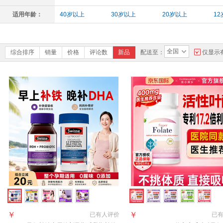
适用年龄：
40岁以上
30岁以上
20岁以上
1
全国
综合排序
销量
价格
评论数
新品
配送至：
仅显示
￥
￥
已有
人评价
已