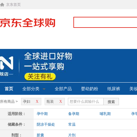
京东首页
首页
全部分类
全部产品
婴幼奶粉
纸尿裤
美
所有商品 >
孕妇
X
瓶装
X
搜索
适用阶段：
孕中期
备孕期
哺乳期
孕
储藏条件：
阴凉干燥处
常温
剂型：
胶囊
片剂