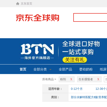
京东首页
首页
全部分类
全部产品
婴幼奶粉
纸尿
所有商品 >
粉剂
X
生长缓慢者
X
适用年龄：
0-12个月
12-36个
类别：
部分水解特医配方粉
全营养配