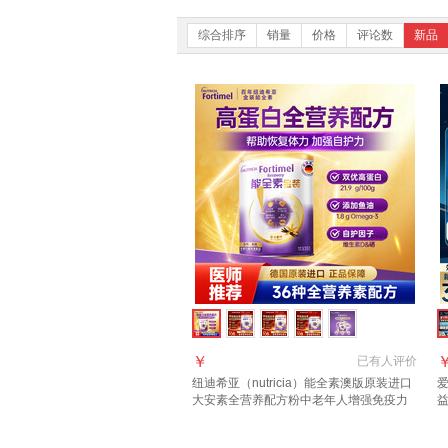
综合排序
销量
价格
评论数
新品
￥
已有
人评价
纽迪希亚（nutricia）能全素澳版原装进口
爱
大安素全营养配方粉中老年人增强免疫力
益
335g 【7天套餐】能全素德版香草味
【
335g*1罐