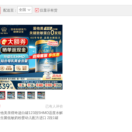
全国
配送至：
仅显示有货
￥
已有
人评价
他美亲熠奇迹白罐123段5HMO适度水解
生菌低敏奶粉婴幼儿配方进口 2段1罐
新客首罐立减50】 800g*1罐 【新版】