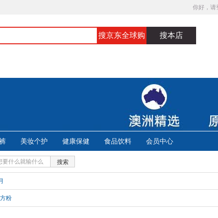
你好，请
搜京东全球购
搜本店
裤
美妆个护
健康保健
食品饮料
会员中心
搜索
月
方粉