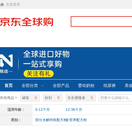
京东首页
首页
全部分类
全部产品
婴幼奶粉
纸尿裤
美
所有商品 >
罐装
X
粉剂
X
生长缓慢者
X
适用年龄：
0-12个月
12-36个月
类别：
部分水解特医配方粉
全营养配方粉