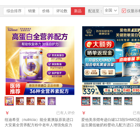
全国
综合排序
销量
价格
评论数
新品
配送至：
仅显示
￥
￥
已有
人评价
已
纽迪希亚（nutricia）能全素澳版原装进口
爱他美亲熠奇迹白罐123段5HMO
大安素全营养配方粉中老年人增强免疫力
益生菌低敏奶粉婴幼儿配方进口 2段
335g 【7天套餐】能全素德版香草味
【新客首罐立减50】 800g*1罐 【
335g*1罐