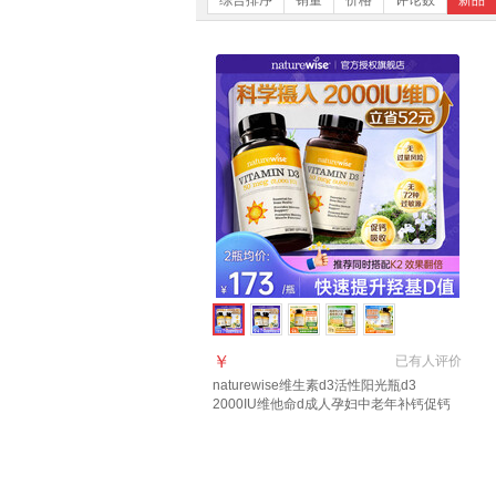
综合排序
销量
价格
评论数
新品
￥
已有
人评价
naturewise维生素d3活性阳光瓶d3
2000IU维他命d成人孕妇中老年补钙促钙
吸收 【2瓶装立省42】2000IU 360粒*2瓶