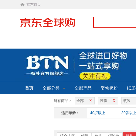
京东首页
首页
全部分类
全部产品
婴幼奶粉
纸尿
所有商品 >
全部
X
胶囊
X
瓶装
适用年龄：
40岁以上
30岁以