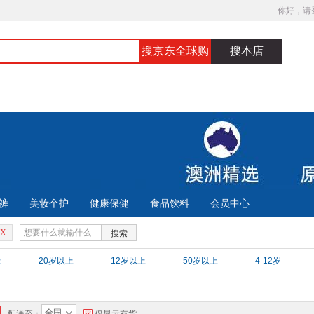
你好，请
搜京东全球购
搜本店
裤
美妆个护
健康保健
食品饮料
会员中心
X
搜索
上
20岁以上
12岁以上
50岁以上
4-12岁
全国