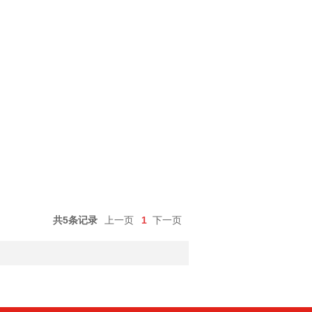
共5条记录
上一页
1
下一页