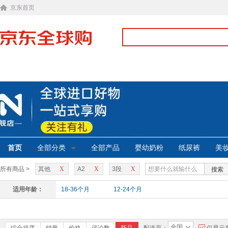
京东首页
首页
全部分类
全部产品
婴幼奶粉
纸尿裤
美
所有商品 >
其他
X
A2
X
3段
X
搜索
适用年龄：
18-36个月
12-24个月
全国