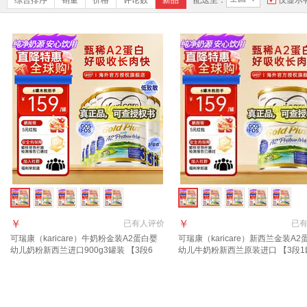
综合排序
销量
价格
评论数
新品
配送至：
仅显示
￥
￥
已有
人评价
已
可瑞康（karicare）牛奶粉金装A2蛋白婴
可瑞康（karicare）新西兰金装A2
幼儿奶粉新西兰进口900g3罐装 【3段6
幼儿牛奶粉新西兰原装进口 【3段1
罐】保质期27年7月
质期27年7月