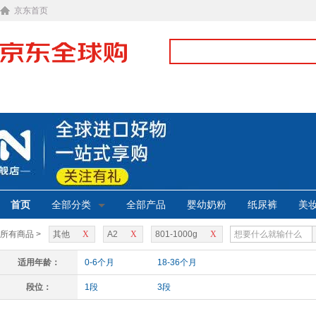
京东首页
首页
全部分类
全部产品
婴幼奶粉
纸尿裤
美
所有商品 >
其他
X
A2
X
801-1000g
X
适用年龄：
0-6个月
18-36个月
段位：
1段
3段