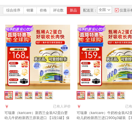
全国
综合排序
销量
价格
评论数
新品
配送至：
仅显示
￥
￥
已有
人评价
已
可瑞康（karicare）新西兰金装A2蛋白婴
可瑞康（karicare）牛奶粉金装A2
幼儿牛奶粉新西兰原装进口 【1段1罐】保
幼儿奶粉新西兰进口900g3罐装 【
质期27年7月
罐】保质期27年7月