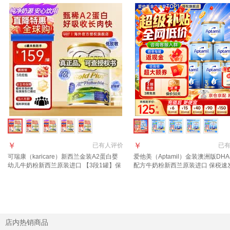
￥
￥
已有
人评价
已
可瑞康（karicare）新西兰金装A2蛋白婴
爱他美（Aptamil）金装澳洲版DH
幼儿牛奶粉新西兰原装进口 【3段1罐】保
配方牛奶粉新西兰原装进口 保税速
质期27年7月
询领大额券 享全网底价】3段6罐
店内热销商品