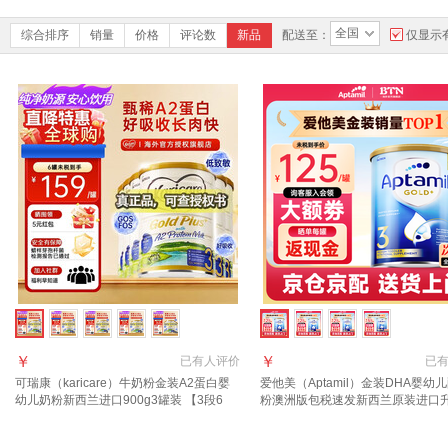
全国
综合排序
销量
价格
评论数
新品
配送至：
仅显示
￥
￥
已有
人评价
已
可瑞康（karicare）牛奶粉金装A2蛋白婴
爱他美（Aptamil）金装DHA婴幼
幼儿奶粉新西兰进口900g3罐装 【3段6
粉澳洲版包税速发新西兰原装进口
罐】保质期27年7月
3段 (1岁以上)咨询领大额券 6罐