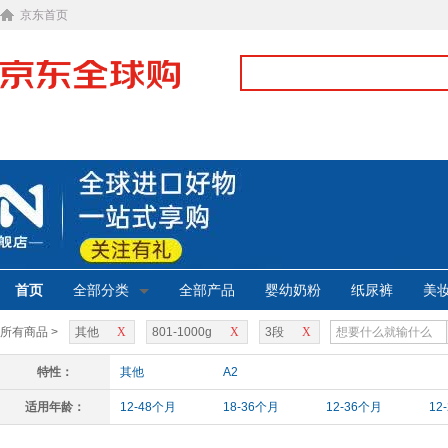
京东首页
首页
全部分类
全部产品
婴幼奶粉
纸尿裤
美
所有商品 >
其他
X
801-1000g
X
3段
X
特性：
其他
A2
适用年龄：
12-48个月
18-36个月
12-36个月
12