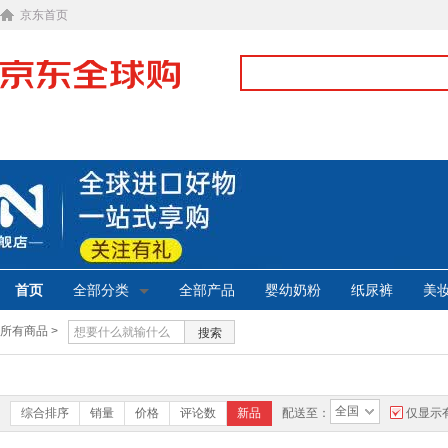
京东首页
首页
全部分类
全部产品
婴幼奶粉
纸尿裤
美
所有商品 >
搜索
全国
综合排序
销量
价格
评论数
新品
配送至：
仅显示