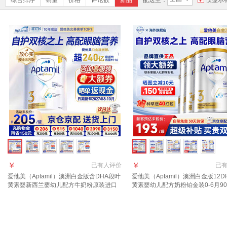
综合排序
销量
价格
评论数
新品
配送至：
仅显示
￥
￥
已有
人评价
已
爱他美（Aptamil）澳洲白金版含DHA段叶
爱他美（Aptamil）澳洲白金版12D
黄素婴新西兰婴幼儿配方牛奶粉原装进口
黄素婴幼儿配方奶粉铂金装0-6月90
3段【推荐9罐 膨胀金立省10元/罐】效期
西兰 3段 900g 4罐 【膨胀金满100
27年6月
元】