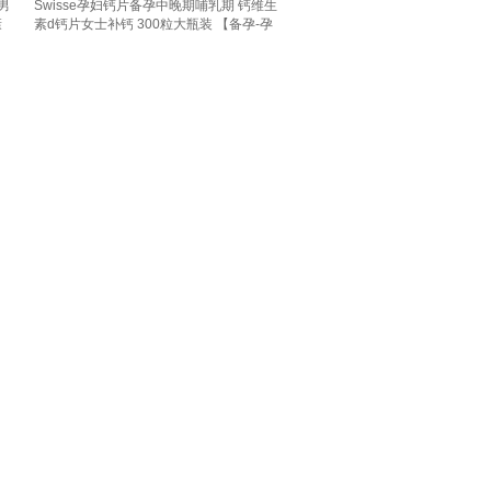
孕男
Swisse孕妇钙片备孕中晚期哺乳期 钙维生
康
素d钙片女士补钙 300粒大瓶装 【备孕-孕
瓶
期-哺乳钙】 300粒*1瓶