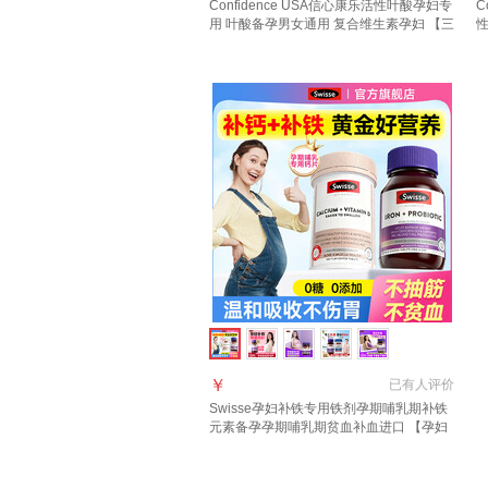
Confidence USA信心康乐活性叶酸孕妇专
C
用 叶酸备孕男女通用 复合维生素孕妇 【三
性
瓶一周期 预防宝宝缺陷】 30粒*3瓶
期
￥
已有
人评价
Swisse孕妇补铁专用铁剂孕期哺乳期补铁
元素备孕孕期哺乳期贫血补血进口 【孕妇
补铁+高效补钙】孕妇钙 300粒*1瓶