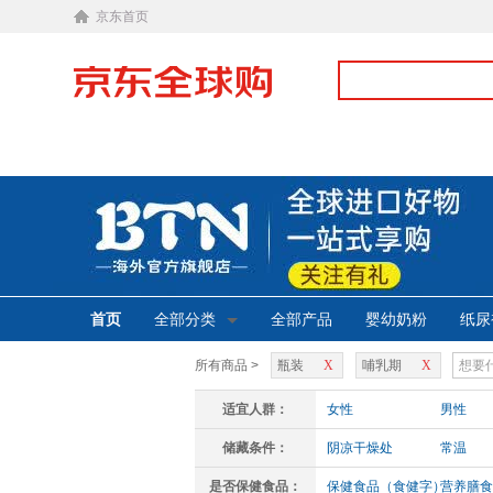
京东首页
首页
全部分类
全部产品
婴幼奶粉
纸尿
所有商品 >
瓶装
X
哺乳期
X
适宜人群：
女性
男性
储藏条件：
阴凉干燥处
常温
是否保健食品：
保健食品（食健字）
营养膳食