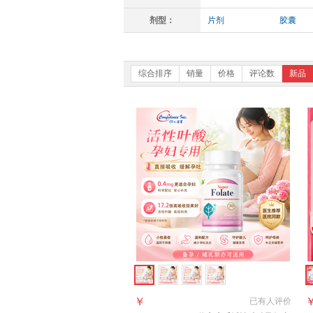
剂型：
片剂
胶囊
综合排序
销量
价格
评论数
新品
￥
已有
人评价