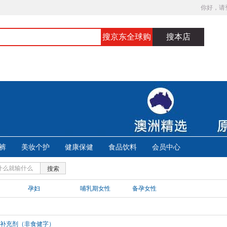
你好，请
搜京东全球购
搜本店
裤
美妆个护
健康保健
食品饮料
会员中心
搜索
孕妇
哺乳期女性
备孕女性
补充剂（非食健字）