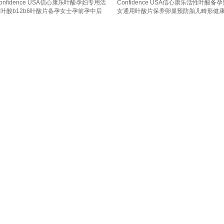
onfidence USA信心康乐叶酸孕妇专用活
Confidence USA信心康乐活性叶酸备
叶酸b12b6叶酸片备孕女士孕前孕中后
女通用叶酸片保养卵巢预防胎儿畸形健
 活性叶酸400mg 30粒*1瓶
【中高风险代谢专研】叶酸800 30粒*1