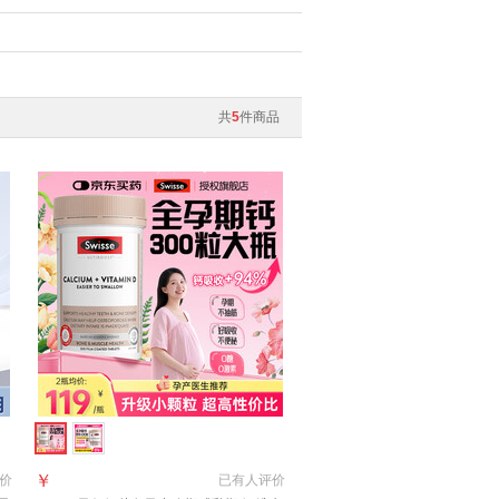
共
5
件商品
￥
价
已有
人评价