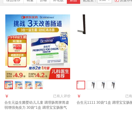
综合排序
销量
价格
评论数
新品
配送至：
仅显示
￥
￥
已有
人评价
已
合生元益生菌婴幼儿儿童 调理肠胃脾胃虚
合生元1111 30袋*1盒 调理宝宝肠
弱增强免疫力 30袋*1盒 调理宝宝肠胀气