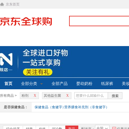
京东首页
首页
全部分类
全部产品
婴幼奶粉
纸尿裤
美
所有商品 >
粉剂
X
其他益生菌
X
搜索
是否保健食品：
保健食品（食健字）
营养膳食补充剂（非食健字）
全国