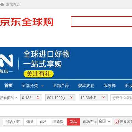
京东首页
首页
全部分类
全部产品
婴幼奶粉
纸尿裤
美
所有商品 >
0-155
X
801-1000g
X
12-36个月
X
全国
综合排序
销量
价格
评论数
新品
配送至：
仅显示