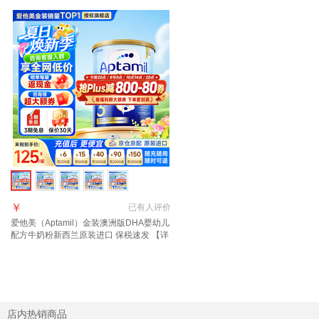
￥
已有
人评价
爱他美（Aptamil）金装澳洲版DHA婴幼儿
配方牛奶粉新西兰原装进口 保税速发 【详
询新客礼+首罐0元试喝】3段1罐 效期至27
年11月
店内热销商品