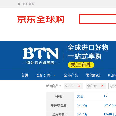
京东首页
首页
全部分类
全部产品
婴幼奶粉
纸尿
所有商品 >
0-199
X
紫白金
X
特性：
其他
A2
单件净含量：
0-400g
801-100
适用年龄：
0-6个月
12-48个