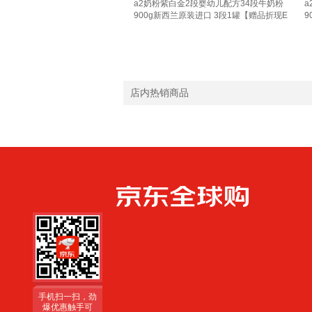
a2奶粉紫白金2段婴幼儿配方34段牛奶粉
a
900g新西兰原装进口 3段1罐【赠品折现E
9
卡10元/罐】效期至28年1-4月
客
店内热销商品
手机扫一扫，劲
爆优惠触手可
得！
手机扫一扫，劲
爆优惠触手可