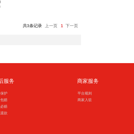
g
6
共3条记录
上一页
1
下一页
后服务
商家服务
格保护
平台规则
损包赔
商家入驻
到必赔
电退款