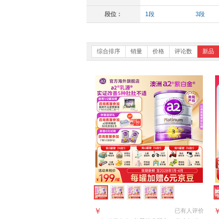
段位：
1段
3段
综合排序
销量
价格
评论数
新品
￥
已有
人评价