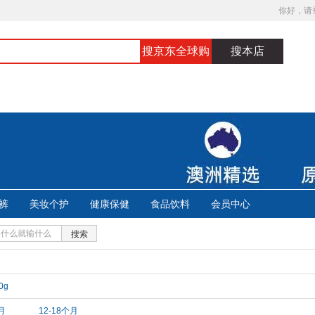
你好，请
搜京东全球购
搜本店
裤
美妆个护
健康保健
食品饮料
会员中心
搜索
0g
月
12-18个月