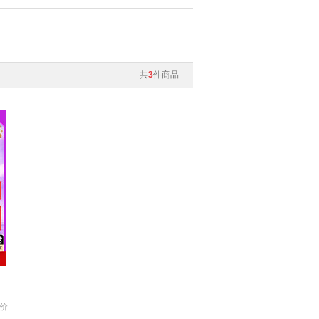
共
3
件商品
价