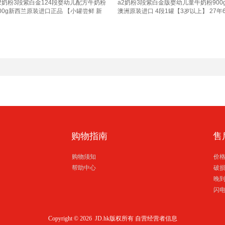
2奶粉3段紫白金124段婴幼儿配方牛奶粉
a2奶粉3段紫白金版婴幼儿童牛奶粉900
00g新西兰原装进口正品 【小罐尝鲜 新
澳洲原装进口 4段1罐【3岁以上】 27年
送儿童餐具】1段 400g 1罐
月
购物指南
售
购物须知
价
帮助中心
破
晚
闪
Copyright © 2026 JD.hk版权所有
自营经营者信息