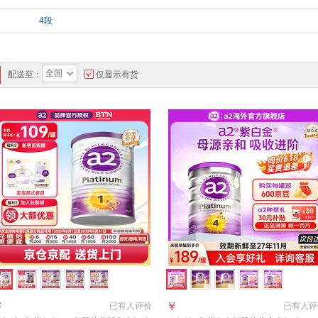
4段
全国
配送至：
仅显示有货
￥
￥
已有
人评价
已有
人评