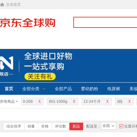
京东首页
首页
全部分类
全部产品
婴幼奶粉
纸尿裤
美
所有商品 >
0-209
X
801-1000g
X
12-24个月
X
3段
X
全国
综合排序
销量
价格
评论数
新品
配送至：
仅显示