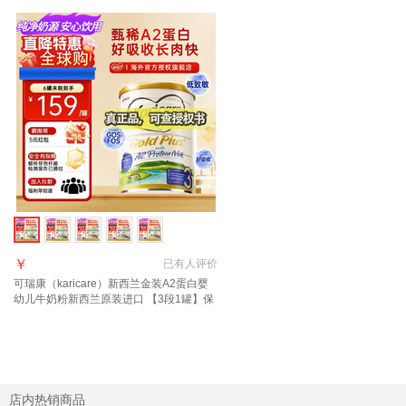
￥
已有
人评价
可瑞康（karicare）新西兰金装A2蛋白婴
幼儿牛奶粉新西兰原装进口 【3段1罐】保
质期27年7月
店内热销商品