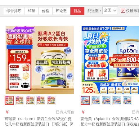
全国
综合排序
销量
价格
评论数
新品
配送至：
仅显示
￥
￥
已有
人评价
已
可瑞康（karicare）新西兰金装A2蛋白婴
爱他美（Aptamil）金装澳洲版DH
幼儿牛奶粉新西兰原装进口 【3段1罐】保
配方牛奶粉新西兰原装进口 保税速
质期27年7月
询新客礼+首罐0元试喝】3段1罐 效
年11月