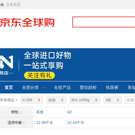
京东首页
首页
全部分类
全部产品
婴幼奶粉
纸尿裤
美
所有商品 >
0-209
X
其他
X
801-1000g
X
3段
X
特性：
其他
A2
适用年龄：
12-36个月
12-24个月