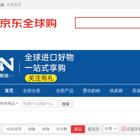
京东首页
首页
全部分类
全部产品
婴幼奶粉
纸尿裤
美
所有商品 >
搜索
全国
综合排序
销量
价格
评论数
新品
配送至：
仅显示