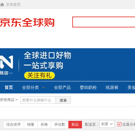
京东首页
首页
全部分类
全部产品
婴幼奶粉
纸尿裤
美
所有商品 >
搜索
全国
综合排序
销量
价格
评论数
新品
配送至：
仅显示