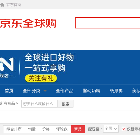
京东首页
首页
全部分类
全部产品
婴幼奶粉
纸尿裤
美
所有商品 >
搜索
全国
综合排序
销量
价格
评论数
新品
配送至：
仅显示