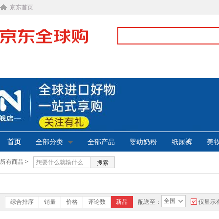
京东首页
首页
全部分类
全部产品
婴幼奶粉
纸尿裤
美
所有商品 >
搜索
全国
综合排序
销量
价格
评论数
新品
配送至：
仅显示