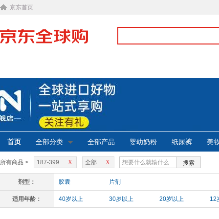
京东首页
首页
全部分类
全部产品
婴幼奶粉
纸尿裤
美
所有商品 >
187-399
X
全部
X
搜索
剂型：
胶囊
片剂
适用年龄：
40岁以上
30岁以上
20岁以上
1