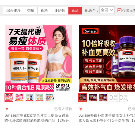
全国
综合排序
销量
价格
评论数
新品
配送至：
仅显示
￥
￥
已有
人评价
已
Swisse维生素b族复合片女士提高促进新
Swisse补铁补血改善贫血女士补气
陈代谢燃脂减肥消耗脂肪的产品 【2瓶升
成人铁元素补铁片剂女性益生菌 【
级版 掉秤20斤】女士维生素b族 60粒*2瓶
固装-稳定血值】铁+益生菌 30粒*3