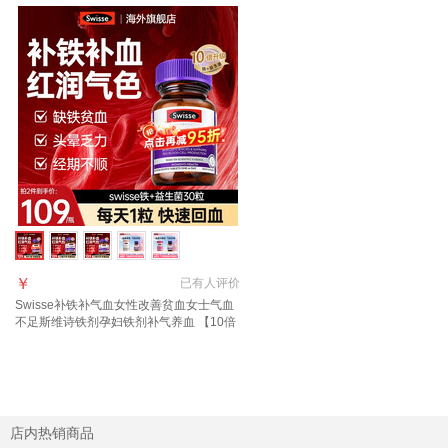
￥
已有
人评价
Swisse补铁补气血女性改善贫血女士气血
不足斯维诗铁剂孕妇铁剂补气养血 【10倍
好吸收 气血同补】 30粒*1瓶 补铁片
店内热销商品