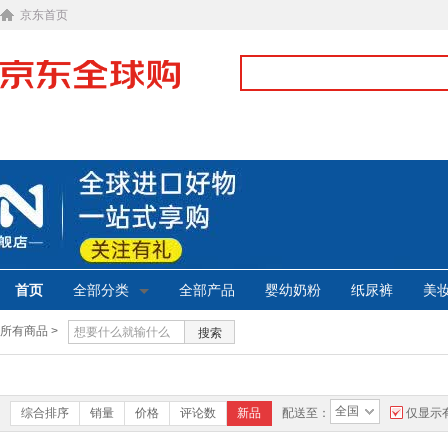
京东首页
首页
全部分类
全部产品
婴幼奶粉
纸尿裤
美
所有商品 >
搜索
全国
综合排序
销量
价格
评论数
新品
配送至：
仅显示