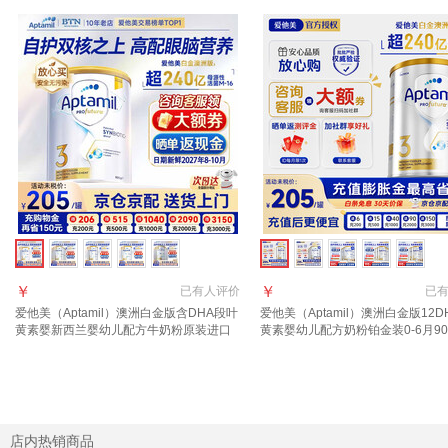
￥
￥
已有
人评价
已
爱他美（Aptamil）澳洲白金版含DHA段叶
爱他美（Aptamil）澳洲白金版12D
黄素婴新西兰婴幼儿配方牛奶粉原装进口
黄素婴幼儿配方奶粉铂金装0-6月90
3段【推荐9罐 膨胀金立省10元/罐】效期
西兰 3段 900g 1罐 【效期至27年8
27年6月
店内热销商品