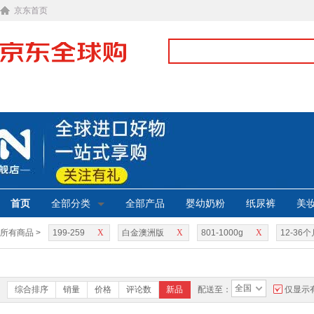
京东首页
首页
全部分类
全部产品
婴幼奶粉
纸尿裤
美
所有商品 >
199-259
X
白金澳洲版
X
801-1000g
X
12-36个
全国
综合排序
销量
价格
评论数
新品
配送至：
仅显示