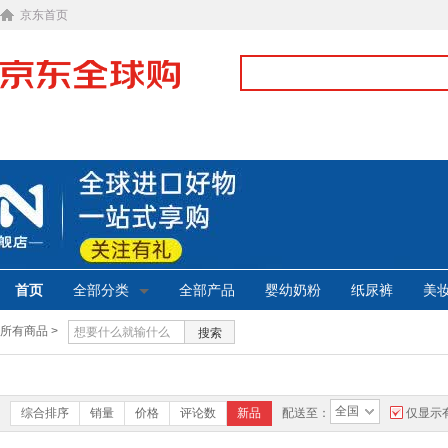
京东首页
首页
全部分类
全部产品
婴幼奶粉
纸尿裤
美
所有商品 >
搜索
全国
综合排序
销量
价格
评论数
新品
配送至：
仅显示