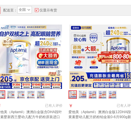
全国
配送至：
仅显示有货
￥
￥
已有
人评价
已有
人评
他美（Aptamil）澳洲白金版含DHA段叶
爱他美（Aptamil）澳洲白金版12DHA
黄素婴新西兰婴幼儿配方牛奶粉原装进口
黄素婴幼儿配方奶粉铂金装0-6月900g新
段【推荐9罐 膨胀金立省10元/罐】效期
西兰 3段 900g 1罐 【效期至27年8-10
7年6月