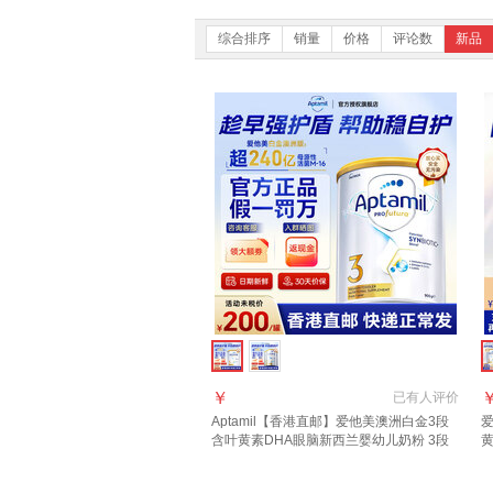
综合排序
销量
价格
评论数
新品
￥
已有
人评价
Aptamil【香港直邮】爱他美澳洲白金3段
爱
含叶黄素DHA眼脑新西兰婴幼儿奶粉 3段
900g 1罐 2027年10月
3
2