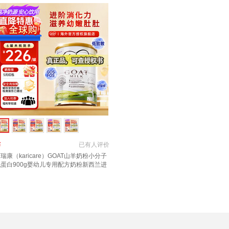
￥
已有
人评价
瑞康（karicare）GOAT山羊奶粉小分子
蛋白900g婴幼儿专用配方奶粉新西兰进
 3段1罐【27年6月到期】