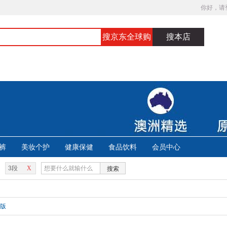
你好，请
搜京东全球购
搜本店
裤
美妆个护
健康保健
食品饮料
会员中心
3段
X
搜索
版