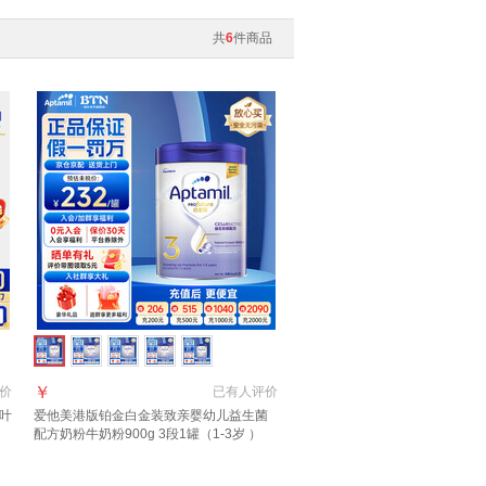
共
6
件商品
￥
价
已有
人评价
段叶
爱他美港版铂金白金装致亲婴幼儿益生菌
配方奶粉牛奶粉900g 3段1罐（1-3岁 ）
月】
【效期27年6月】