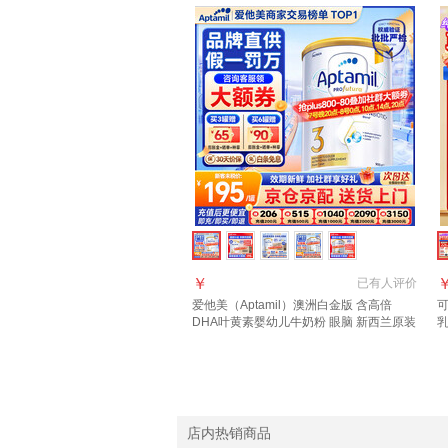
￥
已有
人评价
爱他美（Aptamil）澳洲白金版 含高倍
可
DHA叶黄素婴幼儿牛奶粉 眼脑 新西兰原装
乳
进口 3段【咨询领大额券】效期28年4月
口
店内热销商品