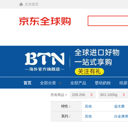
京东首页
首页
全部分类
全部产品
婴幼奶粉
纸尿
所有商品 >
209-266
X
801-1000g
X
特性：
其他
益生菌
系列：
其他
白金澳洲