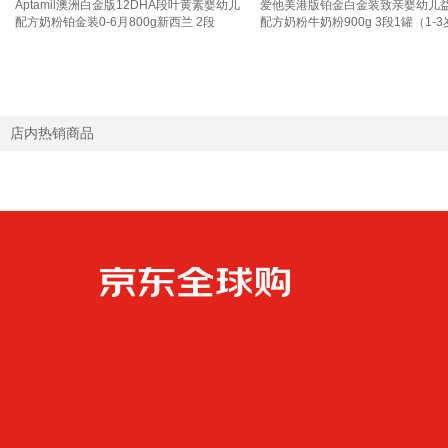
Aptamil澳洲白金版12DHA段叶黄素婴幼儿
爱他美港版铂金白金装致亲婴幼儿
配方奶粉铂金装0-6月800g新西兰 2段
配方奶粉牛奶粉900g 3段1罐（1-3
800g 1罐 【品牌专供 正品保障】
【效期27年6月】
店内热销商品