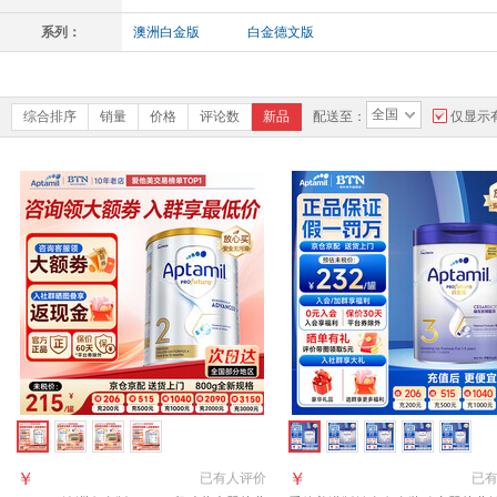
系列：
澳洲白金版
白金德文版
全国
综合排序
销量
价格
评论数
新品
配送至：
仅显示
￥
￥
已有
人评价
已