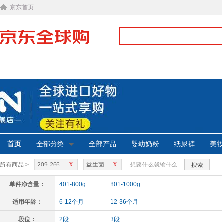
京东首页
首页
全部分类
全部产品
婴幼奶粉
纸尿裤
美
所有商品 >
209-266
X
益生菌
X
搜索
单件净含量：
401-800g
801-1000g
适用年龄：
6-12个月
12-36个月
段位：
2段
3段