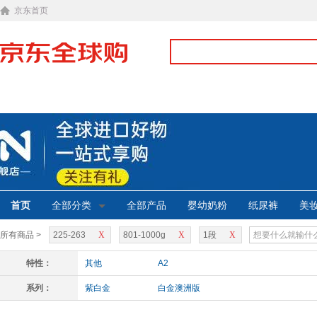
京东首页
首页
全部分类
全部产品
婴幼奶粉
纸尿裤
美
所有商品 >
225-263
X
801-1000g
X
1段
X
特性：
其他
A2
系列：
紫白金
白金澳洲版