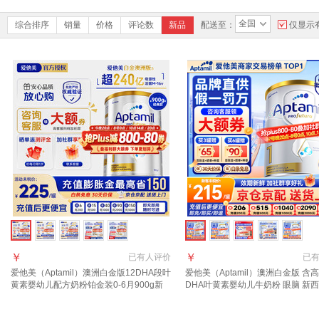
全国
综合排序
销量
价格
评论数
新品
配送至：
仅显示
￥
￥
已有
人评价
已
爱他美（Aptamil）澳洲白金版12DHA段叶
爱他美（Aptamil）澳洲白金版 含
黄素婴幼儿配方奶粉铂金装0-6月900g新
DHA叶黄素婴幼儿牛奶粉 眼脑 新
西兰 1段 900g 1罐 【效期27年11月/福利
进口 1段 900g 1罐 【咨询领大额
群更优惠】
享好礼】