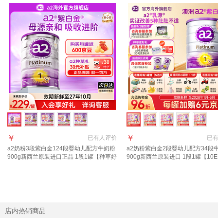
￥
￥
已有
人评价
已
a2奶粉3段紫白金124段婴幼儿配方牛奶粉
a2奶粉紫白金2段婴幼儿配方34段
900g新西兰原装进口正品 1段1罐【种草好
900g新西兰原装进口 1段1罐【10E
礼+返京豆】
京豆】27年10月
店内热销商品