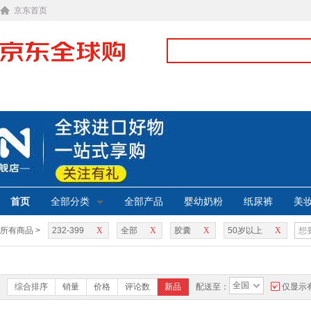
京东首页
首页
全部分类
全部产品
婴幼奶粉
纸尿裤
美
所有商品 >
232-399
X
全部
X
胶囊
X
50岁以上
X
全国
综合排序
销量
价格
评论数
新品
配送至：
仅显示