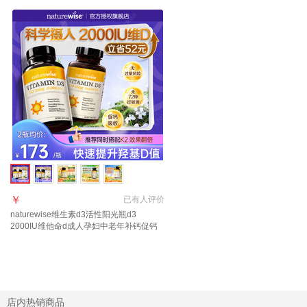
￥
已有
人评价
naturewise维生素d3活性阳光瓶d3
2000IU维他命d成人孕妇中老年补钙促钙
吸收 【2瓶装立省42】2000IU 360粒*2瓶
店内热销商品