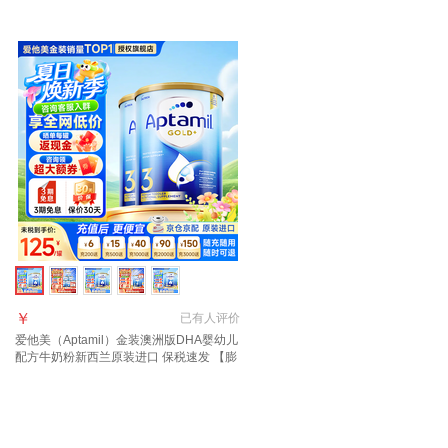
西兰 1段 900g 1罐 【效期27年11月/福利
进口 1段 900g 1罐 【咨询领大额
群更优惠】
享好礼】
￥
已有
人评价
爱他美（Aptamil）金装澳洲版DHA婴幼儿
配方牛奶粉新西兰原装进口 保税速发 【膨
胀金+咨询大额券】3段2罐