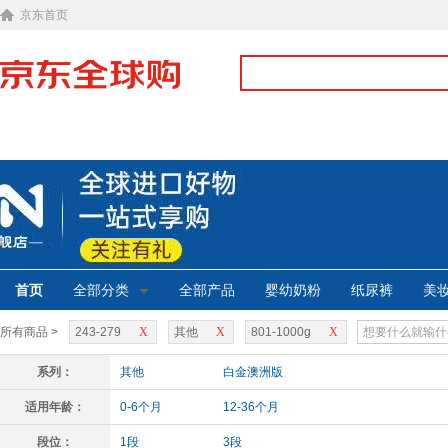
京东首页
首页
全部分类
全部产品
婴幼奶粉
纸尿裤
美
所有商品 >
243-279
X
其他
X
801-1000g
X
系列：
其他
白金澳洲版
适用年龄：
0-6个月
12-36个月
段位：
1段
3段