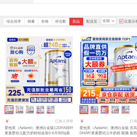
全国
综合排序
销量
价格
评论数
新品
配送至：
仅显示
￥
￥
已有
人评价
已
爱他美（Aptamil）澳洲白金版12DHA段叶
爱他美（Aptamil）澳洲白金版 含
黄素婴幼儿配方奶粉铂金装0-6月900g新
DHA叶黄素婴幼儿牛奶粉 眼脑 新