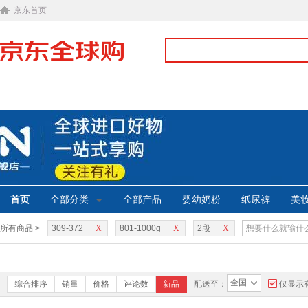
京东首页
首页
全部分类
全部产品
婴幼奶粉
纸尿裤
美
所有商品 >
309-372
X
801-1000g
X
2段
X
全国
综合排序
销量
价格
评论数
新品
配送至：
仅显示