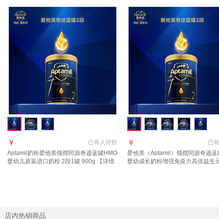
￥
￥
已有
人评价
已
Aptamil奶粉爱他美领熠同源奇迹蓝罐HMO
爱他美（Aptamil）领熠同源奇迹蓝
婴幼儿原装进口奶粉 2段1罐 900g 【详情
婴幼成长奶粉增强免疫力高倍益生
页领券下单】 效期至2027.11
进口 2段 1罐【好评返现30元】 900
店内热销商品