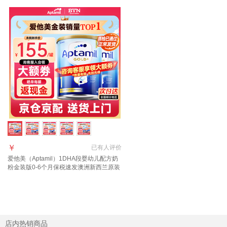
￥
已有
人评价
爱他美（Aptamil）1DHA段婴幼儿配方奶
粉金装版0-6个月保税速发澳洲新西兰原装
进口 【咨询领大额券】1段2罐(0-6月)
店内热销商品