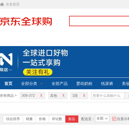
京东首页
首页
全部分类
全部产品
婴幼奶粉
纸尿裤
美
所有商品 >
309-372
X
其他
X
1段
X
全国
综合排序
销量
价格
评论数
新品
配送至：
仅显示