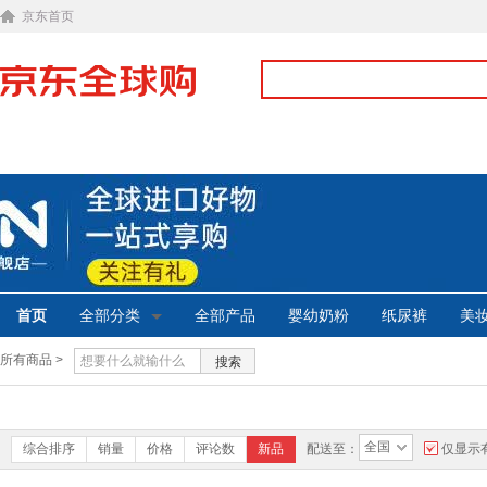
京东首页
首页
全部分类
全部产品
婴幼奶粉
纸尿裤
美
所有商品 >
搜索
全国
综合排序
销量
价格
评论数
新品
配送至：
仅显示