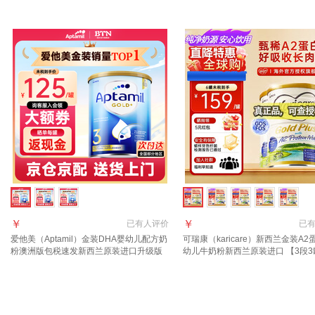
900g 1罐
西兰 3段 900g 2罐 【送货上门 
￥
￥
已有
人评价
已
爱他美（Aptamil）金装DHA婴幼儿配方奶
可瑞康（karicare）新西兰金装A2
粉澳洲版包税速发新西兰原装进口升级版
幼儿牛奶粉新西兰原装进口 【3段3
3段 (1岁以上)咨询领大额券 3罐
质期27年7月