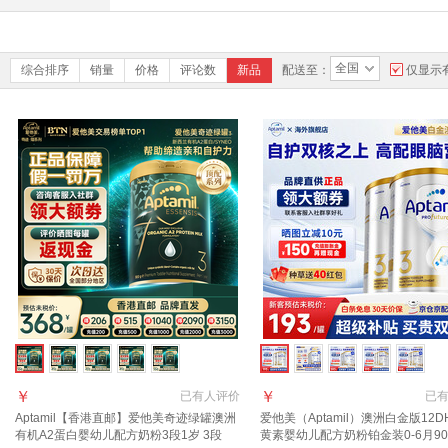
全国
综合排序
销量
价格
评论数
新品
配送至：
仅显示
￥
￥
已有
人评价
已
Aptamil【香港直邮】爱他美奇迹绿罐澳洲
爱他美（Aptamil）澳洲白金版12D
有机A2蛋白婴幼儿配方奶粉3段1岁 3段
黄素婴幼儿配方奶粉铂金装0-6月90