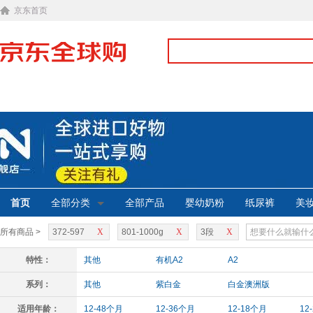
京东首页
首页
全部分类
全部产品
婴幼奶粉
纸尿裤
美
所有商品 >
372-597
X
801-1000g
X
3段
X
特性：
其他
有机A2
A2
系列：
其他
紫白金
白金澳洲版
适用年龄：
12-48个月
12-36个月
12-18个月
12