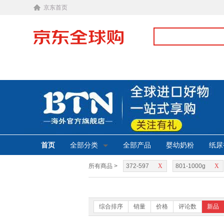
京东首页
首页
全部分类
全部产品
婴幼奶粉
纸尿
所有商品 >
372-597
X
801-1000g
X
综合排序
销量
价格
评论数
新品