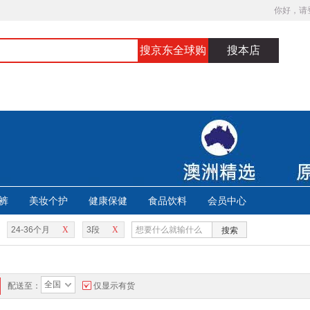
你好，请
搜京东全球购
搜本店
裤
美妆个护
健康保健
食品饮料
会员中心
24-36个月
X
3段
X
搜索
全国
配送至：
仅显示有货