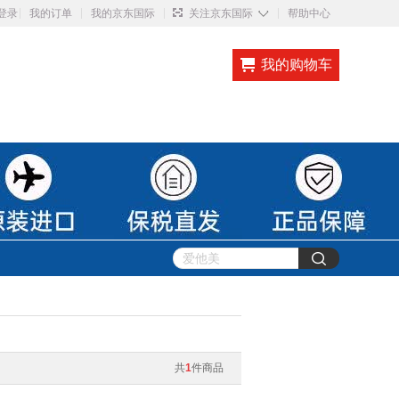
◇
登录
我的订单
我的京东国际
关注京东国际
帮助中心
我的购物车
共
1
件商品