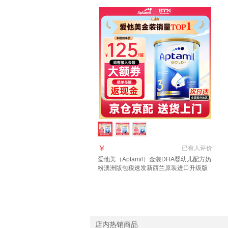
￥
已有
人评价
爱他美（Aptamil）金装DHA婴幼儿配方奶
粉澳洲版包税速发新西兰原装进口升级版
3段 (1岁以上)咨询领大额券 3罐
店内热销商品