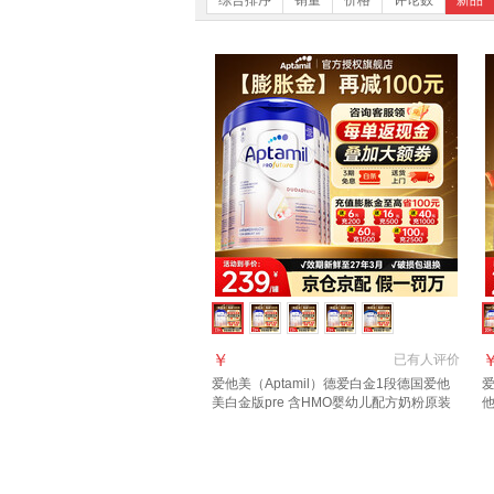
综合排序
销量
价格
评论数
新品
￥
已有
人评价
爱他美（Aptamil）德爱白金1段德国爱他
爱
美白金版pre 含HMO婴幼儿配方奶粉原装
进口 1段4罐【详情页领大额券】【官方正
8
品 假一赔十】