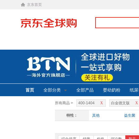
京东首页
首页
全部分类
全部产品
婴幼奶粉
纸尿
所有商品 >
400-1404
X
白金德文版
X
特性：
其他
益生菌