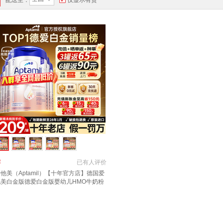
配送至：
仅显示有货
￥
已有
人评价
他美（Aptamil）【十年官方店】德国爱
他美白金版德爱白金版婴幼儿HMO牛奶粉
00g 1段6罐原装进口【入群至高返110】