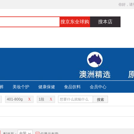
你好，请
搜京东全球购
搜本店
裤
美妆个护
健康保健
食品饮料
会员中心
401-800g
X
1段
X
搜索
全国